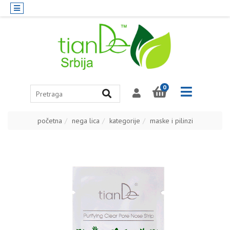
0
početna
nega lica
kategorije
maske i pilinzi