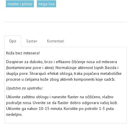
maske i pilinzi
nega lica
Opis
Sastav
Komentari
Koža bez mitesera!
Dizajniran za duboko, brzo i efikasno čišćenje nosa od mitesera
(kontaminirane pore i akne). Normalizuje aktivnost lojnih žlezda i
skuplja pore. Stvarajući efekat obloga, traka pojačava metaboličke
procese u ćelijama kože zbog aktivnih komponenti koje sadrži.
Uputstvo za upotrebu:
Uklonite zaštitnu oblogu i nanesite flaster na očišćeno, vlažno
područje nosa. Uverite se da flaster dobro odgovara vašoj koži.
Uklonite ga nakon 10-15 minuta. Koristite po potrebi 1-3 puta
nedeljno.