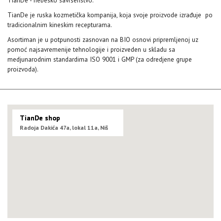
TianDe je ruska kozmetička kompanija, koja svoje proizvode izrađuje po
tradicionalnim kineskim recepturama.
Asortiman je u potpunosti zasnovan na BIO osnovi pripremljenoj uz
pomoć najsavremenije tehnologije i proizveden u skladu sa
medjunarodnim standardima ISO 9001 i GMP (za odredjene grupe
proizvoda).
TianDe shop
Radoja Dakića 47a, lokal 11a, Niš