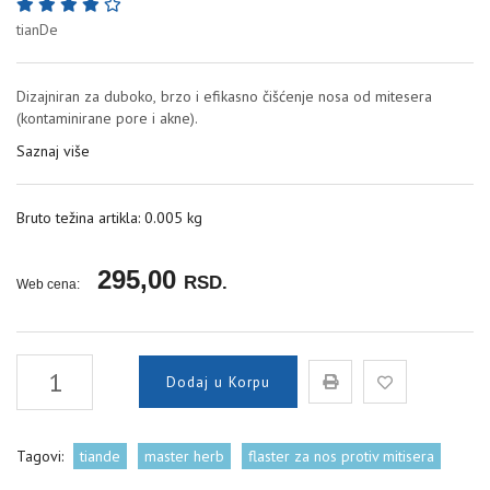
tianDe
Dizajniran za duboko, brzo i efikasno čišćenje nosa od mitesera
(kontaminirane pore i akne).
Saznaj više
Bruto težina artikla: 0.005 kg
295,00
RSD.
Web cena:
Dodaj u Korpu
Tagovi:
tiande
master herb
flaster za nos protiv mitisera