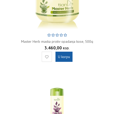
Master Herb maska protiv opadanja kose, 500g
3.460,00
RSD.
U korpu