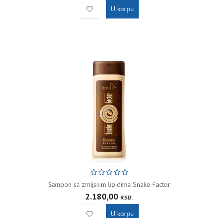
U korpu
Šampon sa zmijskim lipidima Snake Factor
2.180,00
RSD.
U korpu