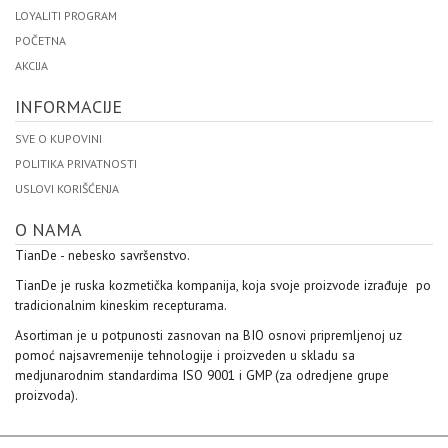
LOYALITI PROGRAM
POČETNA
AKCIJA
INFORMACIJE
SVE O KUPOVINI
POLITIKA PRIVATNOSTI
USLOVI KORIŠĆENJA
O NAMA
TianDe - nebesko savršenstvo.
TianDe je ruska kozmetička kompanija, koja svoje proizvode izrađuje po
tradicionalnim kineskim recepturama.
Asortiman je u potpunosti zasnovan na BIO osnovi pripremljenoj uz
pomoć najsavremenije tehnologije i proizveden u skladu sa
medjunarodnim standardima ISO 9001 i GMP (za odredjene grupe
proizvoda).