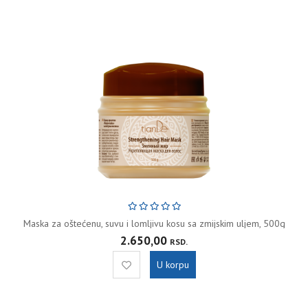
Maska za oštećenu, suvu i lomljivu kosu sa zmijskim uljem, 500g
2.650,00
RSD.
U korpu