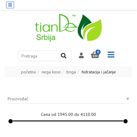
0
početna
nega kose
briga
hidratacija i jačanje
Proizvođač
Cena od 1945.00 do 4110.00