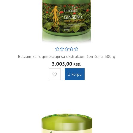
Balzam za regeneraciju sa ekstraktom žen-šena, 500 g
3.005,00
RSD.
U korpu