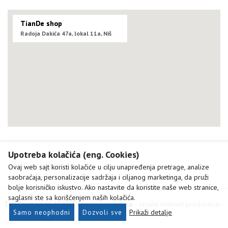
TianDe shop
Radoja Dakića 47a, lokal 11a, Niš
Upotreba kolačića (eng. Cookies)
Ovaj web sajt koristi kolačiće u cilju unapređenja pretrage, analize
saobraćaja, personalizacije sadržaja i ciljanog marketinga, da pruži
bolje korisničko iskustvo. Ako nastavite da koristite naše web stranice,
saglasni ste sa korišćenjem naših kolačića.
TianDe shop © 2026. Sva prava zadržana. -
Izrada internet prodavnice
-
Samo neophodni
Dozvoli sve
Prikaži detalje
Selltico.