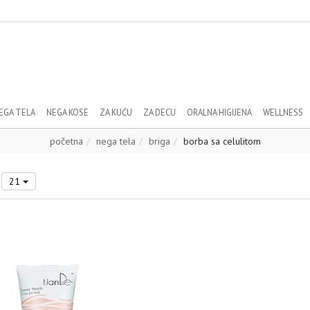
EGA TELA
NEGA KOSE
ZA KUĆU
ZA DECU
ORALNA HIGIJENA
WELLNESS
početna
nega tela
briga
borba sa celulitom
21