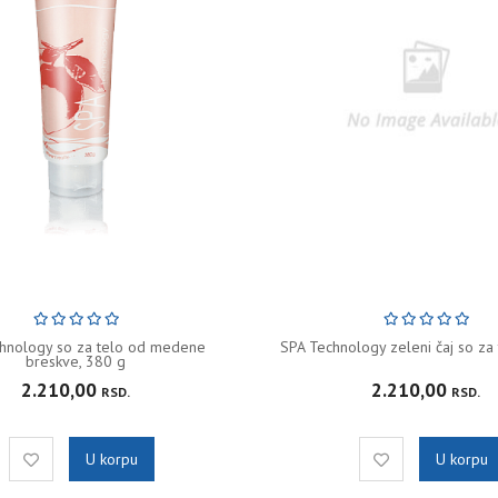
hnology so za telo od medene
SPA Technology zeleni čaj so za 
breskve, 380 g
2.210,00
2.210,00
RSD.
RSD.
U korpu
U korpu