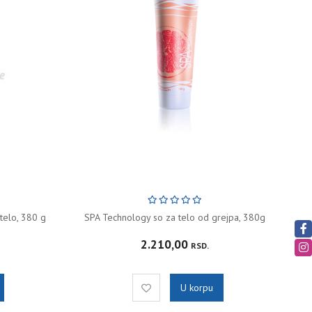
telo, 380 g
SPA Technology so za telo od grejpa, 380g
2.210,00
RSD.
U korpu