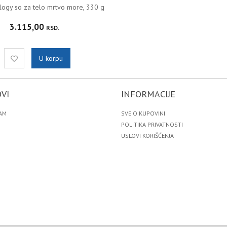
logy so za telo mrtvo more, 330 g
3.115,00
RSD.
U korpu
VI
INFORMACIJE
AM
SVE O KUPOVINI
POLITIKA PRIVATNOSTI
USLOVI KORIŠĆENJA