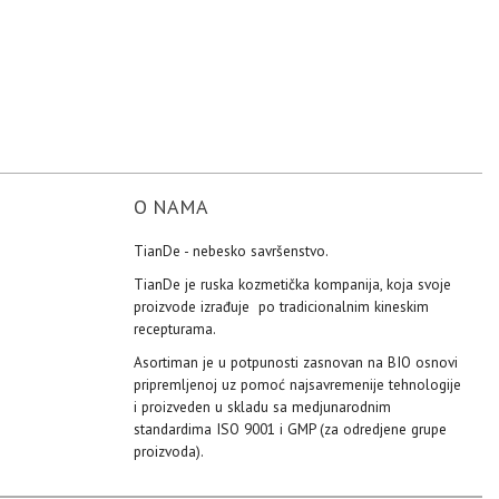
O NAMA
TianDe - nebesko savršenstvo.
TianDe je ruska kozmetička kompanija, koja svoje
proizvode izrađuje po tradicionalnim kineskim
recepturama.
Asortiman je u potpunosti zasnovan na BIO osnovi
pripremljenoj uz pomoć najsavremenije tehnologije
i proizveden u skladu sa medjunarodnim
standardima ISO 9001 i GMP (za odredjene grupe
proizvoda).