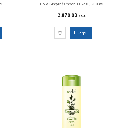
ml
Gold Ginger šampon za kosu, 300 ml
2.870,00
RSD.
U korpu