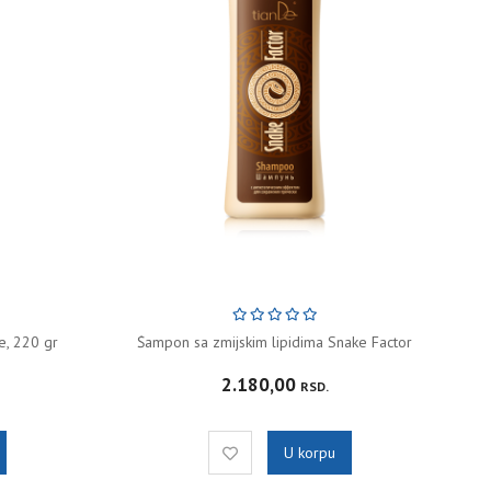
e, 220 gr
Šampon sa zmijskim lipidima Snake Factor
2.180,00
RSD.
U korpu