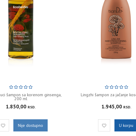
rajuci šampon sa korenom ginsenga,
Lingzhi šampon za jačanje kos
200 ml
1.850,00
1.945,00
RSD.
RSD.
Nije dostupno
U korpu