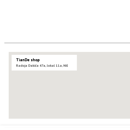
TianDe shop
Radoja Dakića 47a, lokal 11a, Niš