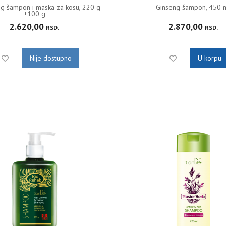
ng šampon i maska za kosu, 220 g
Ginseng šampon, 450 
+100 g
2.620,00
2.870,00
RSD.
RSD.
Nije dostupno
U korpu