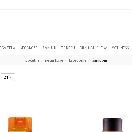
EGA TELA
NEGA KOSE
ZA KUĆU
ZA DECU
ORALNA HIGIJENA
WELLNESS
početna
nega kose
kategorije
šamponi
21