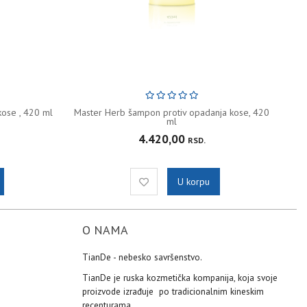
ose , 420 ml
Master Herb šampon protiv opadanja kose, 420
ml
4.420,00
RSD.
U korpu
O NAMA
TianDe - nebesko savršenstvo.
TianDe je ruska kozmetička kompanija, koja svoje
proizvode izrađuje po tradicionalnim kineskim
recepturama.