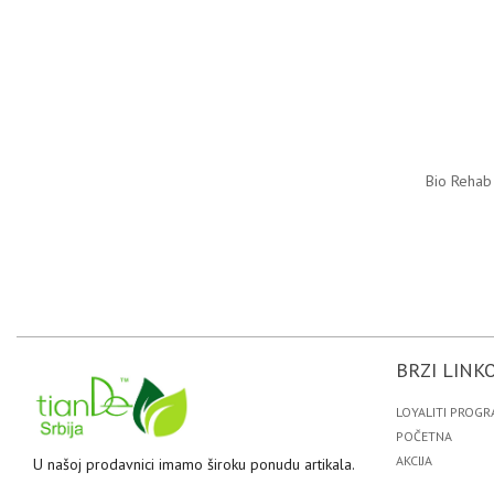
Bio Rehab 
BRZI LINKO
LOYALITI PROGR
POČETNA
AKCIJA
U našoj prodavnici imamo široku ponudu artikala.