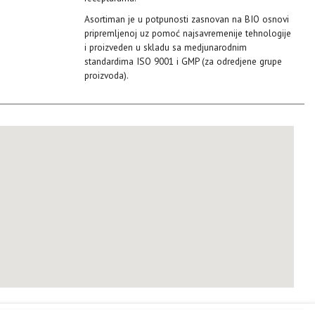
Asortiman je u potpunosti zasnovan na BIO osnovi
pripremljenoj uz pomoć najsavremenije tehnologije
i proizveden u skladu sa medjunarodnim
standardima ISO 9001 i GMP (za odredjene grupe
proizvoda).