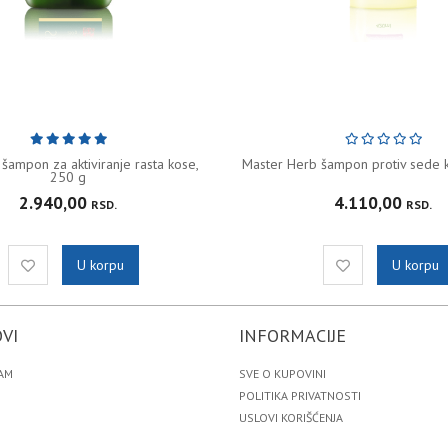
šampon za aktiviranje rasta kose,
Master Herb šampon protiv sede k
250 g
2.940,00
4.110,00
RSD.
RSD.
U korpu
U korpu
VI
INFORMACIJE
AM
SVE O KUPOVINI
POLITIKA PRIVATNOSTI
USLOVI KORIŠĆENJA