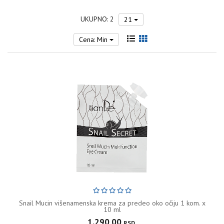
UKUPNO: 2
21
Cena: Min
Snail Mucin višenamenska krema za predeo oko očiju 1 kom. x
10 ml
1.290,00
RSD.