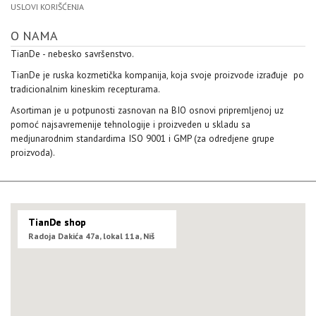
USLOVI KORIŠĆENJA
O NAMA
TianDe - nebesko savršenstvo.
TianDe je ruska kozmetička kompanija, koja svoje proizvode izrađuje po
tradicionalnim kineskim recepturama.
Asortiman je u potpunosti zasnovan na BIO osnovi pripremljenoj uz
pomoć najsavremenije tehnologije i proizveden u skladu sa
medjunarodnim standardima ISO 9001 i GMP (za odredjene grupe
proizvoda).
TianDe shop
Radoja Dakića 47a, lokal 11a, Niš