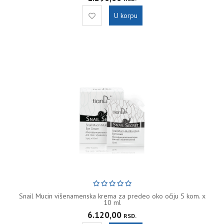
U korpu
Snail Mucin višenamenska krema za predeo oko očiju 5 kom. x
10 ml
6.120,00
RSD.