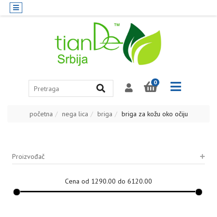
0
početna
nega lica
briga
briga za kožu oko očiju
Proizvođač
Cena od 1290.00 do 6120.00