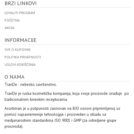
BRZI LINKOVI
LOYALITI PROGRAM
POČETNA
AKCIJA
INFORMACIJE
SVE O KUPOVINI
POLITIKA PRIVATNOSTI
USLOVI KORIŠĆENJA
O NAMA
TianDe - nebesko savršenstvo.
TianDe je ruska kozmetička kompanija, koja svoje proizvode izrađuje po
tradicionalnim kineskim recepturama.
Asortiman je u potpunosti zasnovan na BIO osnovi pripremljenoj uz
pomoć najsavremenije tehnologije i proizveden u skladu sa
medjunarodnim standardima ISO 9001 i GMP (za odredjene grupe
proizvoda).