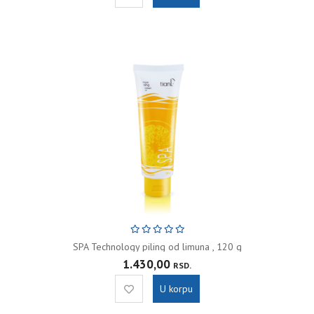
SPA Technology piling od limuna , 120 g
1.430,00
RSD.
U korpu