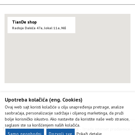
TianDe shop
Radoja Dakića 47a, lokal 11a, Niš
Upotreba kolačića (eng. Cookies)
Ovaj web sajt koristi kolačiće u cilju unapređenja pretrage, analize
saobraćaja, personalizacije sadržaja i ciljanog marketinga, da pruži
bolje korisničko iskustvo. Ako nastavite da koristite naše web stranice,
saglasni ste sa korišćenjem naših kolačića.
TianDe shop © 2026. Sva prava zadržana. -
Izrada internet prodavnice
-
Samo neophodni
Dozvoli sve
Prikaži detalje
Selltico.