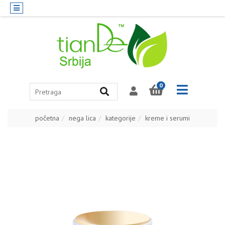
0
početna
nega lica
kategorije
kreme i serumi