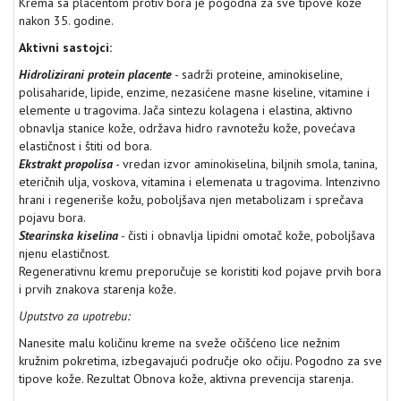
Krema sa placentom protiv bora je pogodna za sve tipove kože
nakon 35. godine.
Aktivni sastojci:
Hidrolizirani protein placente
- sadrži proteine, aminokiseline,
polisaharide, lipide, enzime, nezasićene masne kiseline, vitamine i
elemente u tragovima. Jača sintezu kolagena i elastina, aktivno
obnavlja stanice kože, održava hidro ravnotežu kože, povećava
elastičnost i štiti od bora.
Ekstrakt propolisa
- vredan izvor aminokiselina, biljnih smola, tanina,
eteričnih ulja, voskova, vitamina i elemenata u tragovima. Intenzivno
hrani i regeneriše kožu, poboljšava njen metabolizam i sprečava
pojavu bora.
Stearinska kiselina
- čisti i obnavlja lipidni omotač kože, poboljšava
njenu elastičnost.
Regenerativnu kremu preporučuje se koristiti kod pojave prvih bora
i prvih znakova starenja kože.
Uputstvo za upotrebu:
Nanesite malu količinu kreme na sveže očišćeno lice nežnim
kružnim pokretima, izbegavajući područje oko očiju. Pogodno za sve
tipove kože. Rezultat Obnova kože, aktivna prevencija starenja.