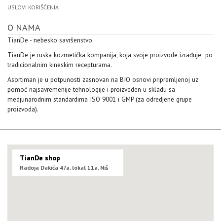
USLOVI KORIŠĆENJA
O NAMA
TianDe - nebesko savršenstvo.
TianDe je ruska kozmetička kompanija, koja svoje proizvode izrađuje po
tradicionalnim kineskim recepturama.
Asortiman je u potpunosti zasnovan na BIO osnovi pripremljenoj uz
pomoć najsavremenije tehnologije i proizveden u skladu sa
medjunarodnim standardima ISO 9001 i GMP (za odredjene grupe
proizvoda).
TianDe shop
Radoja Dakića 47a, lokal 11a, Niš