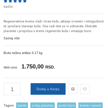
tianDe
Regenerativna krema vlaži i hrani kožu, uklanja crvenilo i nelagodnost
te sprečava starenje kože. Ona radi dok se vi odmarate. Ekstrakti
placente i propolisa u kremi regenerišu kožu i smanjuju bore.
Saznaj više
Bruto težina artikla: 0.17 kg
1.750,00
RSD.
Web cena:
Dodaj u Korpu
Tagovi:
tiande
ovčija placenta
protiv bora
kreme i serumi