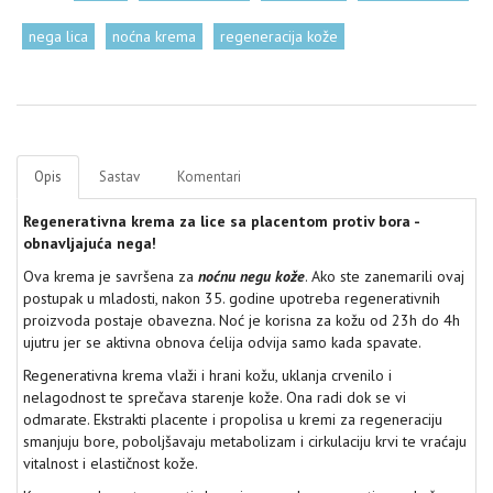
nega lica
noćna krema
regeneracija kože
Opis
Sastav
Komentari
Regenerativna krema za lice sa placentom protiv bora -
obnavljajuća nega!
Ova krema je savršena za
noćnu negu kože
. Ako ste zanemarili ovaj
postupak u mladosti, nakon 35. godine upotreba regenerativnih
proizvoda postaje obavezna. Noć je korisna za kožu od 23h do 4h
ujutru jer se aktivna obnova ćelija odvija samo kada spavate.
Regenerativna krema vlaži i hrani kožu, uklanja crvenilo i
nelagodnost te sprečava starenje kože. Ona radi dok se vi
odmarate. Ekstrakti placente i propolisa u kremi za regeneraciju
smanjuju bore, poboljšavaju metabolizam i cirkulaciju krvi te vraćaju
vitalnost i elastičnost kože.